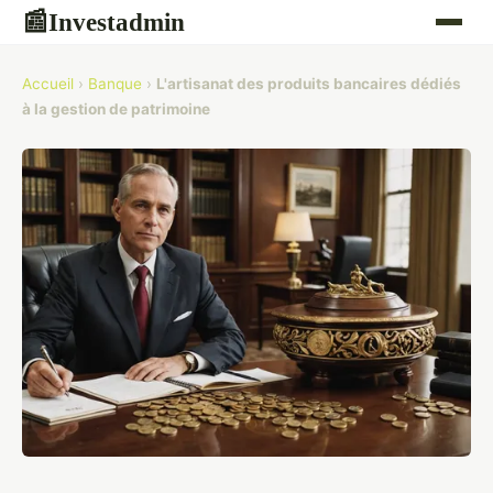
Investadmin
📰
Accueil
›
Banque
›
L'artisanat des produits bancaires dédiés
à la gestion de patrimoine